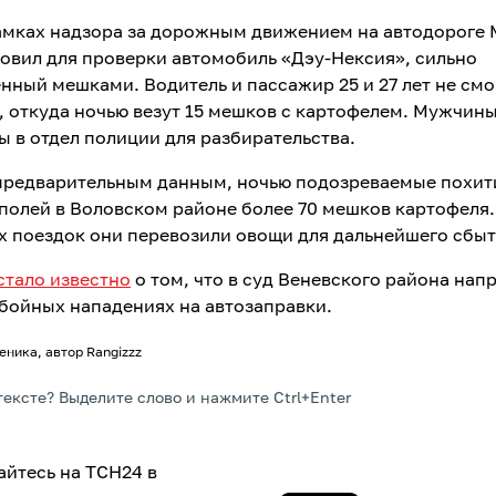
амках надзора за дорожным движением на автодороге
овил для проверки автомобиль «Дэу-Нексия», сильно
нный мешками. Водитель и пассажир 25 и 27 лет не смо
, откуда ночью везут 15 мешков с картофелем. Мужчин
ы в отдел полиции для разбирательства.
предварительным данным, ночью подозреваемые похит
 полей в Воловском районе более 70 мешков картофеля.
х поездок они перевозили овощи для дальнейшего сбыт
стало известно
о том, что в суд Веневского района нап
збойных нападениях на автозаправки.
ника, автор Rangizzz
тексте? Выделите слово и нажмите Ctrl+Enter
йтесь на ТСН24 в