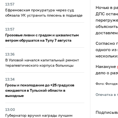
13:57
Ночью в р
Ефремовская прокуратура через суд
ДПС остан
обязала УК устранить плесень в подъезде
перегруже
объяснить
13:57
доставлен
Грозовые ливни с градом и шквалистым
ветром обрушатся на Тулу 7 августа
Согласно 
одного из
13:36
нескольки
В Узловой начался капитальный ремонт
терапевтического корпуса больницы
Накануне
дело о ра
13:34
Фото: Фотодже
Грозы и похолодание до +25 градусов
ожидаются в Тульской области в
Опечатка в 
выходные
13:00
Подписыва
Губернатор вручил награды лучшим