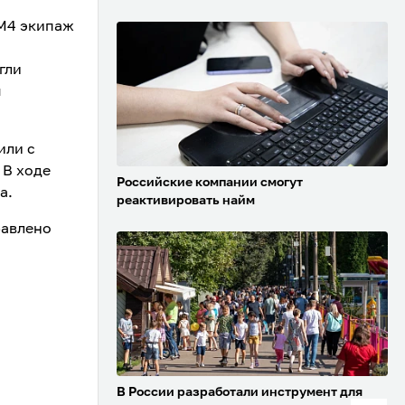
 М4 экипаж
гли
ы
или с
 В ходе
Российские компании смогут
а.
реактивировать найм
равлено
В России разработали инструмент для