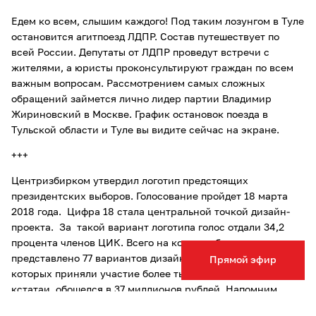
Едем ко всем, слышим каждого! Под таким лозунгом в Туле
остановится агитпоезд ЛДПР. Состав путешествует по
всей России. Депутаты от ЛДПР проведут встречи с
жителями, а юристы проконсультируют граждан по всем
важным вопросам. Рассмотрением самых сложных
обращений займется лично лидер партии Владимир
Жириновский в Москве. График остановок поезда в
Тульской области и Туле вы видите сейчас на экране.
+++
Центризбирком утвердил логотип предстоящих
президентских выборов. Голосование пройдет 18 марта
2018 года. Цифра 18 стала центральной точкой дизайн-
проекта. За такой вариант логотипа голос отдали 34,2
процента членов ЦИК. Всего на конкурс было
представлено 77 вариантов дизайна, в тестировании
Прямой эфир
которых приняли участие более тысячи человек. Логотип,
кстатаи, обошелся в 37 миллионов рублей. Напомним,
избирательная кампания должна стартовать уже в