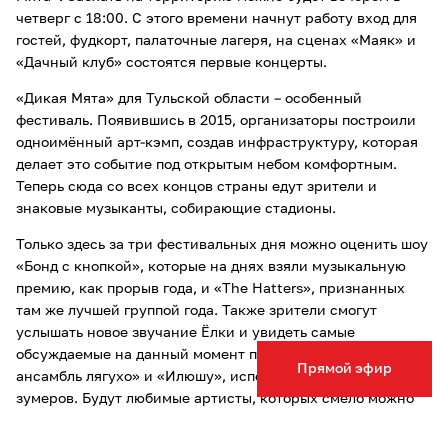
четверг с 18:00. С этого времени начнут работу вход для
гостей, фудкорт, палаточные лагеря, на сценах «Маяк» и
«Дачный клуб» состоятся первые концерты.
«Дикая Мята» для Тульской области – особенный
фестиваль. Появившись в 2015, организаторы построили
одноимённый арт-кэмп, создав инфраструктуру, которая
делает это событие под открытым небом комфортным.
Теперь сюда со всех концов страны едут зрители и
знаковые музыканты, собирающие стадионы.
Только здесь за три фестивальных дня можно оценить шоу
«Бонд с кнопкой», которые на днях взяли музыкальную
премию, как прорыв года, и «The Hatters», признанных
там же лучшей группой года. Также зрители смогут
услышать новое звучание Ёлки и увидеть самые
обсуждаемые на данный момент проекты: «Токсичный
Прямой эфир
ансамбль лягухо» и «Илюшу», исполняющего шансон для
зумеров. Будут любимые артисты, которых смело можно
называть легендами: «Танцы Минус», Найк Борзов, IOWA и
даже культовая «Психея». Всего за три дня на восьми