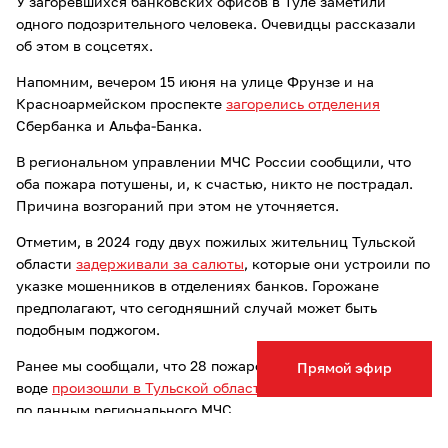
У загоревшихся банковских офисов в Туле заметили
одного подозрительного человека. Очевидцы рассказали
об этом в соцсетях.
Напомним, вечером 15 июня на улице Фрунзе и на
Красноармейском проспекте
загорелись отделения
Сбербанка и Альфа-Банка.
В региональном управлении МЧС России сообщили, что
оба пожара потушены, и, к счастью, никто не пострадал.
Причина возгораний при этом не уточняется.
Отметим, в 2024 году двух пожилых жительниц Тульской
области
задерживали за салюты
, которые они устроили по
указке мошенников в отделениях банков. Горожане
предполагают, что сегодняшний случай может быть
подобным поджогом.
Ранее мы сообщали, что 28 пожаров и четыре трагедии на
Прямой эфир
воде
произошли в Тульской области
за минувшую неделю,
по данным регионального МЧС.