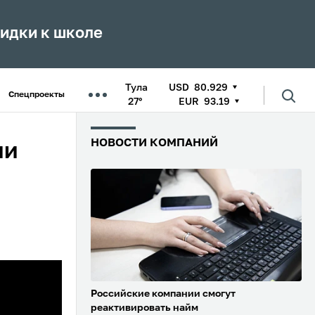
кидки к школе
Тула
USD
80.929
Спецпроекты
27°
EUR
93.19
НОВОСТИ КОМПАНИЙ
ии
Российские компании смогут
реактивировать найм