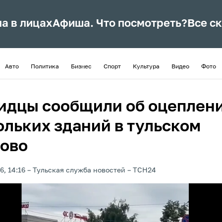
ла в лицах
Афиша. Что посмотреть?
Все с
Авто
Политика
Бизнес
Спорт
Культура
Видео
Фото
идцы сообщили об оцеплен
ольких зданий в тульском
ово
6, 14:16
Тульская служба новостей
ТСН24