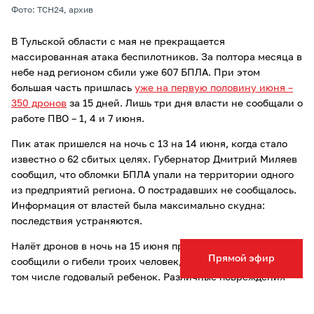
Фото: ТСН24, архив
В Тульской области с мая не прекращается
массированная атака беспилотников. За полтора месяца в
небе над регионом сбили уже 607 БПЛА. При этом
большая часть пришлась
уже на первую половину июня –
350 дронов
за 15 дней. Лишь три дня власти не сообщали о
работе ПВО – 1, 4 и 7 июня.
Пик атак пришелся на ночь с 13 на 14 июня, когда стало
известно о 62 сбитых целях. Губернатор Дмитрий Миляев
сообщил, что обломки БПЛА упали на территории одного
из предприятий региона. О пострадавших не сообщалось.
Информация от властей была максимально скудна:
последствия устраняются.
Налёт дронов в ночь на 15 июня привел к трагедии. Власти
Прямой эфир
сообщили о гибели троих человек, еще трое пострадали, в
том числе годовалый ребенок. Различные повреждения
получили несколько частных жилых домов и
коммерческих объектов в поселках Ямны, Маслово,