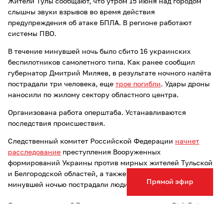
Жители Тулы сообщают, что утром 15 июня над городом
слышны звуки взрывов во время действия
предупреждения об атаке БПЛА. В регионе работают
системы ПВО.
В течение минувшей ночь было сбито 16 украинских
беспилотников самолетного типа. Как ранее сообщил
губернатор Дмитрий Миляев, в результате ночного налёта
пострадали три человека, еще
трое погибли
. Удары дроны
наносили по жилому сектору областного центра.
Организована работа оперштаба. Устанавливаются
последствия происшествия.
Следственный комитет Российской Федерации
начнет
расследование
преступления Вооруженных
формирований Украины против мирных жителей Тульской
и Белгородской областей, а также ДНР и ЛНР, где
Прямой эфир
минувшей ночью пострадали люди.
Опечатка в тексте? Выделите слово и нажмите Ctrl+Enter