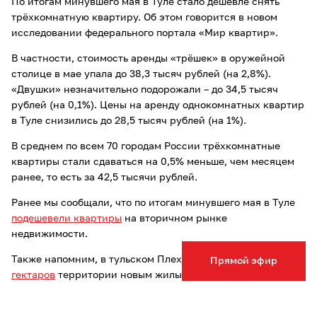
По итогам минувшего мая в Туле стало дешевле снять
трёхкомнатную квартиру. Об этом говорится в новом
исследовании федерального портала «Мир квартир».
В частности, стоимость аренды «трёшек» в оружейной
столице в мае упала до 38,3 тысяч рублей (на 2,8%).
«Двушки» незначительно подорожали – до 34,5 тысяч
рублей (на 0,1%). Цены на аренду однокомнатных квартир
в Туле снизились до 28,5 тысяч рублей (на 1%).
В среднем по всем 70 городам России трёхкомнатные
квартиры стали сдаваться на 0,5% меньше, чем месяцем
ранее, то есть за 42,5 тысячи рублей.
Ранее мы сообщали, что по итогам минувшего мая в Туле
подешевели квартиры
на вторичном рынке
недвижимости.
Также напомним, в тульском Плеханово
застроят 20
Прямой эфир
гектаров
территории новым жилым комплексом.
Опечатка в тексте? Выделите слово и нажмите Ctrl+Enter