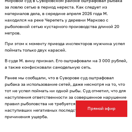
Мировой суд в Суворовском районе оштрафовал рыбака
за ловлю сетью в период нереста. Как следует из
материалов дела, в середине апреля 2026 года М.
находился на реке Черепеть у деревни Марково с
рыболовной сетью кустарного производства длиной 20
метров.
При этом к моменту приезда инспекторов мужчина успел
поймать только двух карасей.
В суде М. вину признал. Его оштрафовали на 3 000 рублей,
а также конфисковали самодельную сеть.
Ранее мы сообщали, что в Суворове суд оштрафовал
рыбака за использование сетей, даже несмотря на то, что
тот не успел поймать ни одной рыбы. Суд отметил, что для
наступления ответственности за совершенное нарушение
правил рыболовства не требуется установление
Прямой эфир
наступивших негативных последствий, в том числе
причинения ущерба.
Опечатка в тексте? Выделите слово и нажмите Ctrl+Enter