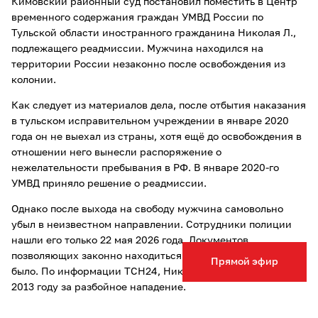
Кимовский районный суд постановил поместить в Центр
временного содержания граждан УМВД России по
Тульской области иностранного гражданина Николая Л.,
подлежащего реадмиссии. Мужчина находился на
территории России незаконно после освобождения из
колонии.
Как следует из материалов дела, после отбытия наказания
в тульском исправительном учреждении в январе 2020
года он не выехал из страны, хотя ещё до освобождения в
отношении него вынесли распоряжение о
нежелательности пребывания в РФ. В январе 2020-го
УМВД приняло решение о реадмиссии.
Однако после выхода на свободу мужчина самовольно
убыл в неизвестном направлении. Сотрудники полиции
нашли его только 22 мая 2026 года. Документов,
позволяющих законно находиться в России, у него не
Прямой эфир
было. По информации ТСН24, Николай Н. был осужден в
2013 году за разбойное нападение.
В суде представитель УМВД настаивала на необходимости