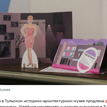
Бузова
я в Тульском историко-архитектурном музее продлена
рочками. Швейное мастерство и модная индустрия в Ту