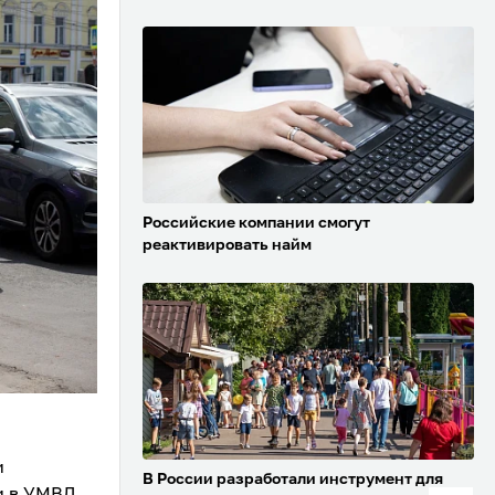
Российские компании смогут
реактивировать найм
и
В России разработали инструмент для
и в УМВД