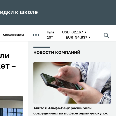
кидки к школе
Тула
USD
82.167
Спецпроекты
19°
EUR
94.837
НОВОСТИ КОМПАНИЙ
али
ет –
Авито и Альфа-Банк расширили
сотрудничество в сфере онлайн-покупок