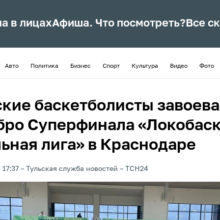
ла в лицах
Афиша. Что посмотреть?
Все с
Авто
Политика
Бизнес
Спорт
Культура
Видео
Фото
ские баскетболисты завоев
бро Суперфинала «Локобаск
ьная лига» в Краснодаре
 17:37
Тульская служба новостей
ТСН24