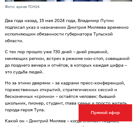
Фото: архив ТСН24
Два года назад, 15 мая 2024 года, Владимир Путин
подписал указ о назначении Дмитрия Миляева временно
исполняющим обязанности губернатора Тульской
области.
С тех пор прошло уже 730 дней – дней решений,
меняющих регион, встреч в режиме нон-стоп, совещаний
до позднего вечера и отчётов, в которых каждая цифра –
это судьба людей.
Но за этими дверями – за кадрами пресс-конференций,
торжественных открытий, стратегических сессий и
бесконечных «срочно» – остаётся человек: бывший
школьник, пионер, студент, глава семьи и просто житель
города-героя Тула.
Прямой эфир
Какой он – Дмитрий Миляев – когда снимает пиджак,
расстёгивает верхнюю пуговицу рубашки и выходит из
кабинета?