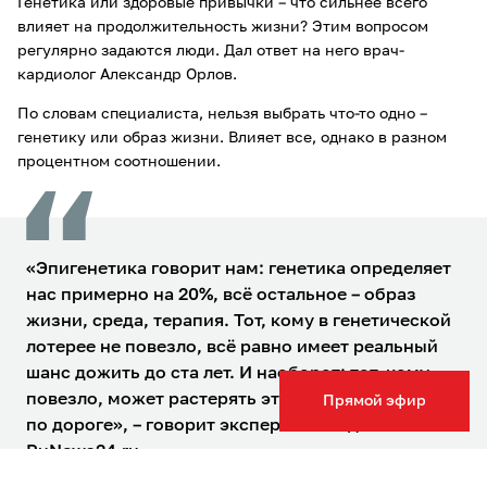
Генетика или здоровые привычки – что сильнее всего
влияет на продолжительность жизни? Этим вопросом
регулярно задаются люди. Дал ответ на него врач-
кардиолог Александр Орлов.
По словам специалиста, нельзя выбрать что-то одно –
генетику или образ жизни. Влияет все, однако в разном
процентном соотношении.
«Эпигенетика говорит нам: генетика определяет
нас примерно на 20%, всё остальное – образ
жизни, среда, терапия. Тот, кому в генетической
лотерее не повезло, всё равно имеет реальный
шанс дожить до ста лет. И наоборот: тот, кому
повезло, может растерять этот запас прочности
Прямой эфир
по дороге», – говорит эксперт в беседе с
RuNews24.ru
.