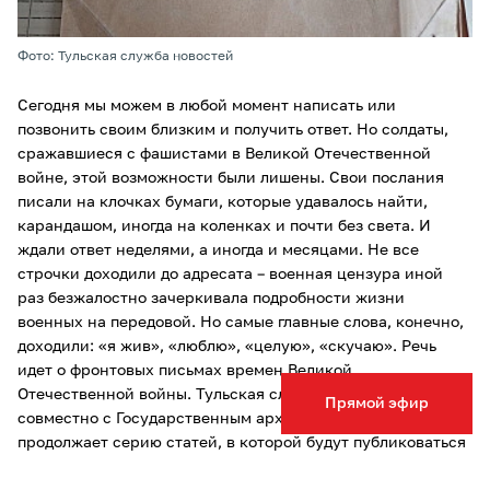
Фото: Тульская служба новостей
Сегодня мы можем в любой момент написать или
позвонить своим близким и получить ответ. Но солдаты,
сражавшиеся с фашистами в Великой Отечественной
войне, этой возможности были лишены. Свои послания
писали на клочках бумаги, которые удавалось найти,
карандашом, иногда на коленках и почти без света. И
ждали ответ неделями, а иногда и месяцами. Не все
строчки доходили до адресата – военная цензура иной
раз безжалостно зачеркивала подробности жизни
военных на передовой. Но самые главные слова, конечно,
доходили: «я жив», «люблю», «целую», «скучаю». Речь
идет о фронтовых письмах времен Великой
Отечественной войны. Тульская служба новостей
Прямой эфир
совместно с Государственным архивом Тульской области
продолжает серию статей, в которой будут публиковаться
отрывки из личных писем фронтовиков и истории из