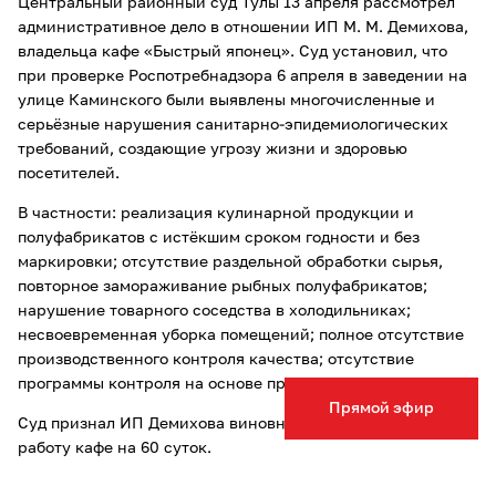
Центральный районный суд Тулы 13 апреля рассмотрел
административное дело в отношении ИП М. М. Демихова,
владельца кафе «Быстрый японец». Суд установил, что
при проверке Роспотребнадзора 6 апреля в заведении на
улице Каминского были выявлены многочисленные и
серьёзные нарушения санитарно-эпидемиологических
требований, создающие угрозу жизни и здоровью
посетителей.
В частности: реализация кулинарной продукции и
полуфабрикатов с истёкшим сроком годности и без
маркировки; отсутствие раздельной обработки сырья,
повторное замораживание рыбных полуфабрикатов;
нарушение товарного соседства в холодильниках;
несвоевременная уборка помещений; полное отсутствие
производственного контроля качества; отсутствие
программы контроля на основе принципов ХАССП.
Прямой эфир
Суд признал ИП Демихова виновным и приостановил
работу кафе на 60 суток.
Постановление подлежит немедленному исполнению. Его