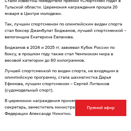
Стали известны победители премии «Спортсмен года» в
Тульской области. Церемония награждения прошла 20
января в Центре молодежи.
Так, лучшим спортсменом по олимпийским видам спорта
стал боксер Джамбулат Биджамов, лучшей спортсменкой –
велогонщиа Екатерина Евланова.
Биджамов в 2024 и 2025 гг. завоевал Кубок России по
боксу, в прошлом году также стал Чемпионом мира в
весовой категории до 80 килограммов.
Лучшей спортсменкой по видам спорта, не входящим в
олимпийскую программу, стала шахматистка Дарья
Ефимова, лучшим спортсменом – Сергей Литвинов
(судомодельный спорт).
В церемонии награждения принял участие статс-
секретарь, заместитель министра спорта Российской
Прямой эфир
Федерации Александр Никитин.
Опечатка в тексте? Выделите слово и нажмите Ctrl+Enter