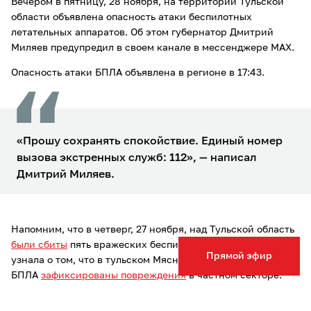
Вечером в пятницу, 28 ноября, на территории Тульской
области объявлена опасность атаки беспилотных
летательных аппаратов. Об этом губернатор Дмитрий
Миляев предупредил в своем канале в мессенджере MAX.
Опасность атаки БПЛА объявлена в регионе в 17:43.
«Прошу сохранять спокойствие. Единый номер
вызова экстренных служб: 112», — написал
Дмитрий Миляев.
Напомним, что в четверг, 27 ноября, над Тульской область
были сбиты
пять вражеских беспилотников. Также ТСН24
Прямой эфир
узнала о том, что в тульском Мясново после атаки
БПЛА
зафиксированы повреждения
в частном секторе.
Кроме того, мы рассказывали, что 26 ноября
в Тульской