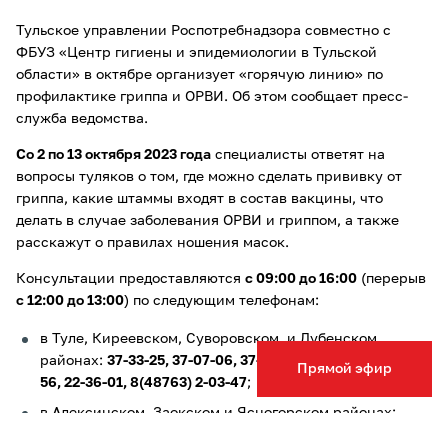
Тульское управлении Роспотребнадзора совместно с
ФБУЗ «Центр гигиены и эпидемиологии в Тульской
области» в октябре организует «горячую линию» по
профилактике гриппа и ОРВИ. Об этом сообщает пресс-
служба ведомства.
Со 2 по 13 октября 2023 года
специалисты ответят на
вопросы туляков о том, где можно сделать прививку от
гриппа, какие штаммы входят в состав вакцины, что
делать в случае заболевания ОРВИ и гриппом, а также
расскажут о правилах ношения масок.
Консультации предоставляются
с 09:00 до 16:00
(перерыв
с 12:00 до 13:00
) по следующим телефонам:
в Туле, Киреевском, Суворовском, и Дубенском
районах:
37-33-25, 37-07-06, 37-07-63, 37-48-32, 22-37-
Прямой эфир
56, 22-36-01, 8(48763) 2-03-47
;
в Алексинском, Заокском и Ясногорском районах:
8(48753) 4-09-09, 8(48753) 4-09-07, 8(48753) 4-05-35
;