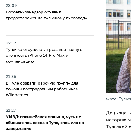
23:09
Россельхознадзор объявил
предостережение тульскому пчеловоду
22:12
Тулячка отсудила у продавца полную
стоимость iPhone 14 Pro Max и
компенсацию
21:35
В Туле создали рабочую группу для
помощи пострадавшим работникам
Wildberries
Фото: Тульс
21:27
День знани
УМВД: полицейская машина, чуть не
историю м
сбившая пешехода в Туле, спешила на
Тульской 
задержание