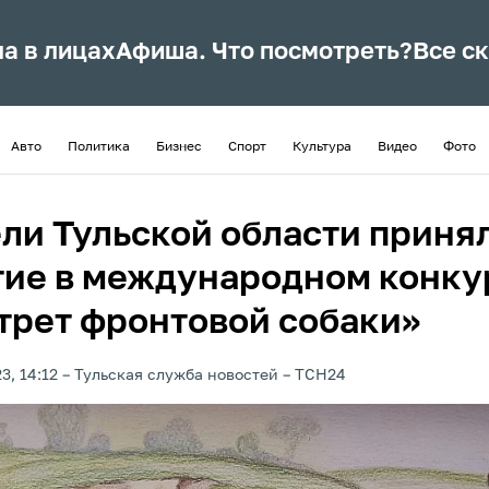
ла в лицах
Афиша. Что посмотреть?
Все с
Авто
Политика
Бизнес
Спорт
Культура
Видео
Фото
ли Тульской области приня
тие в международном конку
трет фронтовой собаки»
3, 14:12
Тульская служба новостей
ТСН24