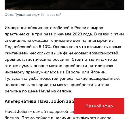
Фото: Тульская служба новостей
Импорт китайских автомобилей в Россию вырос
практически в три раза с начала 2023 года. В связи с этим
специалисты ожидают снижение цен на иномарки из
Поднебесной на 5-10%. Однако пока что стоимость новых
«китайцев» несколько выше финансовых возможностей
среднестатистических россиян. Стоит отметить, что за
эти же суммы вполне можно приобрести пятилетнюю
иномарку премиум-класса из Европы или Японии.
Тульская служба новостей узнала, какие поддержанные,
но «люксовые» варианты могут приобрести жителя
региона по цене Haval из салона.
Альтернатива Haval Jolion за 2 150 000 рублей
Прямой эфир
Haval Jolion – самый недорогой внедорожник китайского
бренда. Прямо сейчас в наличии у тульского дилера
имеется Haval Jolion Elit за 2 139 000 рублей в сером