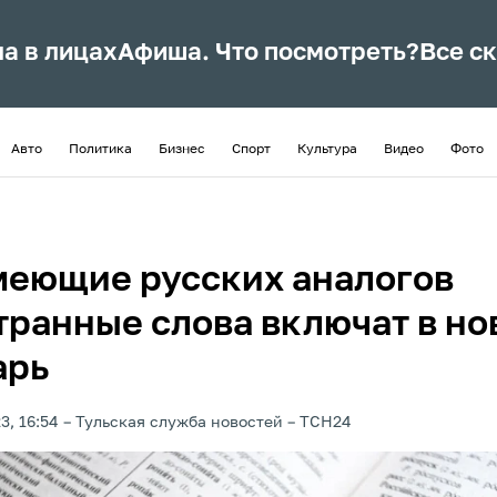
ла в лицах
Афиша. Что посмотреть?
Все с
Авто
Политика
Бизнес
Спорт
Культура
Видео
Фото
меющие русских аналогов
транные слова включат в н
арь
3, 16:54
Тульская служба новостей
ТСН24