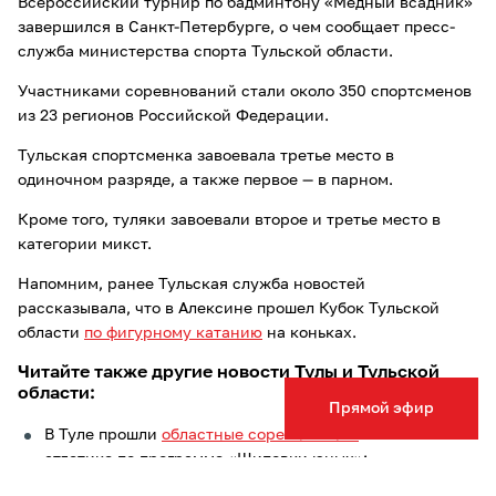
Всероссийский турнир по бадминтону «Медный всадник»
завершился в Санкт-Петербурге, о чем сообщает пресс-
служба министерства спорта Тульской области.
Участниками соревнований стали около 350 спортсменов
из 23 регионов Российской Федерации.
Тульская спортсменка завоевала третье место в
одиночном разряде, а также первое — в парном.
Кроме того, туляки завоевали второе и третье место в
категории микст.
Напомним, ранее Тульская служба новостей
рассказывала, что в Алексине прошел Кубок Тульской
области
по фигурному катанию
на коньках.
Читайте также другие новости Тулы и Тульской
области:
Прямой эфир
В Туле прошли
областные соревнования
по легкой
атлетике по программе «Шиповки юных»;
Тульские спортсмены заняли
призовые места
на