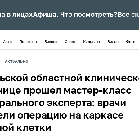
ла в лицах
Афиша. Что посмотреть?
Все с
Авто
Политика
Бизнес
Спорт
Культура
Видео
Фото
АКТУАЛЬНО
льской областной клиничес
нице прошел мастер-класс
рального эксперта: врачи
ели операцию на каркасе
ной клетки