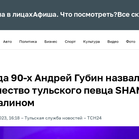
ла в лицах
Афиша. Что посмотреть?
Все с
Авто
Политика
Бизнес
Спорт
Культура
Видео
Фото
да 90-х Андрей Губин назва
чество тульского певца SH
алином
023, 16:18
Тульская служба новостей
ТСН24