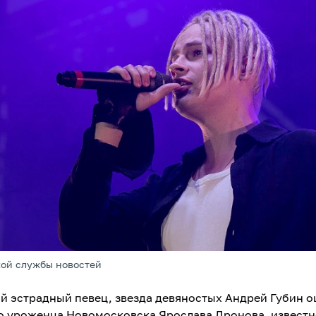
кой службы новостей
й эстрадный певец, звезда девяностых Андрей Губин о
о уроженца Новомосковска Ярослава Дронова, известн