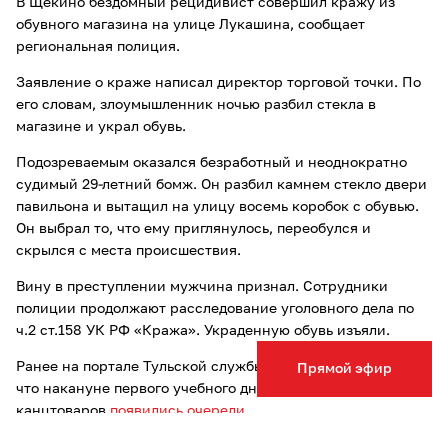
В Щекино бездомный рецидивист совершил кражу из
обувного магазина на улице Лукашина, сообщает
региональная полиция.
Заявление о краже написал директор торговой точки. По
его словам, злоумышленник ночью разбил стекла в
магазине и украл обувь.
Подозреваемым оказался безработный и неоднократно
судимый 29-летний бомж. Он разбил камнем стекло двери
павильона и вытащил на улицу восемь коробок с обувью.
Он выбрал то, что ему приглянулось, переобулся и
скрылся с места происшествия.
Вину в преступлении мужчина признал. Сотрудники
полиции продолжают расследование уголовного дела по
ч.2 ст.158 УК РФ «Кража». Украденную обувь изъяли.
Ранее на портале Тульской службы новостей сообщалось,
Прямой эфир
что накануне первого учебного дня в тульских магазинах
канцтоваров
появились очереди
.