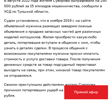
В августе 2022 года жителя Суворова оштрафовали на 250
000 рублей за 15 эпизодов мошенничества, сообщили в
УСД по Тульской области.
Судом установлено, что в ноябре 2019 г. на сайте
объявлений мужчина размещал заведомо ложные
объявления о продаже запасных частей для различных
моделей мотоциклов. Желая приобрести какую-либо
деталь, потерпевшие вступали в общение с ним, чтобы
узнать о деталях сделки. В процессе общения с
возможными покупателями мужчина просил оплатить
стоимость и услуги доставки товара. После получения
денежных средств за товар подсудимый переставал
выходить на связь, при этом, никакой товар покупателям
не отправлялся.
Своими преступными действиями житель Суворова
причинил потерпевшим ущерб на общую сумму 82 414,68
Прямой эфир
рубля.
В судебном заседании подсудимый вину в предъявленном
ему обвинении признал полностью.