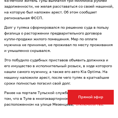
48-летний житель Тулы выплатил три миллиона рублей
задолженности, не желая расставаться со своей машиной,
на которую был наложен арест. Об этом сообщает
региональная ФССП.
Долг у туляка сформировался по решению суда в пользу
физлица о расторжении предварительного договора
купли-продажи жилого помещения. Мер по оплате
мужчина не принимал, не проживал по месту проживания
и умышленно скрывался.
Это побудило судебных приставов объявить должника и
его имущество в исполнительный розыск, в ходе которого
нашли самого мужчину, а также его авто Kia Optima. На
машину наложили арест, после чего туляк в кратчайшие
сроки полностью погасил свой долг.
Ранее на портале Тульской службы новостей сообщалось о
Прямой эфир
том, что в Туле в многоквартирном доме №32,
расположенном на улице Мезенцева,
отключили газ
.
Местные жители пожаловались об этом в социальных
сетях, отметив, что, по их мнению, это незаконно.