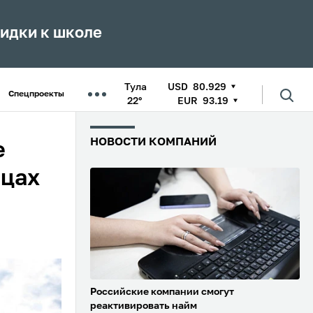
кидки к школе
Тула
USD
80.929
Спецпроекты
22°
EUR
93.19
НОВОСТИ КОМПАНИЙ
е
ицах
Российские компании смогут
реактивировать найм