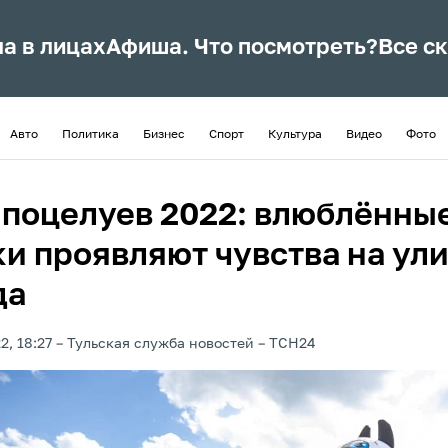
ла в лицах
Афиша. Что посмотреть?
Все с
Авто
Политика
Бизнес
Спорт
Культура
Видео
Фото
 поцелуев 2022: влюблённы
ки проявляют чувства на ул
да
2, 18:27
Тульская служба новостей
ТСН24