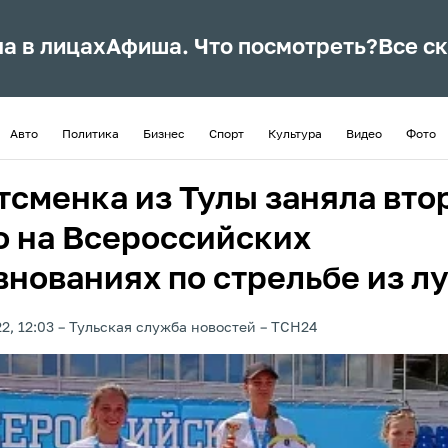
ла в лицах
Афиша. Что посмотреть?
Все с
Авто
Политика
Бизнес
Спорт
Культура
Видео
Фото
тсменка из Тулы заняла вто
о на Всероссийских
внованиях по стрельбе из л
2, 12:03
Тульская служба новостей
ТСН24