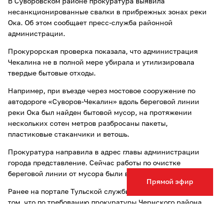
В Суворовском районе прокуратура выявила
несанкционированные свалки в прибрежных зонах реки
Ока. Об этом сообщает пресс-служба районной
администрации.
Прокурорская проверка показала, что администрация
Чекалина не в полной мере убирала и утилизировала
твердые бытовые отходы.
Например, при въезде через мостовое сооружение по
автодороге «Суворов-Чекалин» вдоль береговой линии
реки Ока был найден бытовой мусор, на протяжении
нескольких сотен метров разбросаны пакеты,
пластиковые стаканчики и ветошь.
Прокуратура направила в адрес главы администрации
города представление. Сейчас работы по очистке
береговой линии от мусора были выполнены.
Прямой эфир
Ранее на портале Тульской службы новостей сообщалось о
том, что по требованию прокуратуры Чернского района
ликвидирована
несанкционированная свалка.