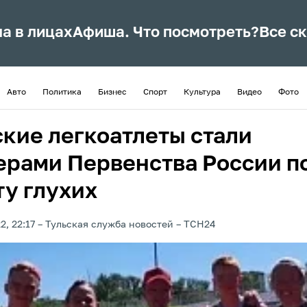
ла в лицах
Афиша. Что посмотреть?
Все с
Авто
Политика
Бизнес
Спорт
Культура
Видео
Фото
ские легкоатлеты стали
ерами Первенства России п
ту глухих
2, 22:17
Тульская служба новостей
ТСН24