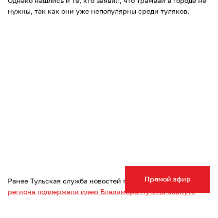
Однако нашлись и те, кто заявил, что трамваи в городе не
нужны, так как они уже непопулярны среди туляков.
Прямой эфир
Ранее Тульская служба новостей писала, что
жители
региона поддержали идею Владимира Путина вернуть
статус матери-героини.