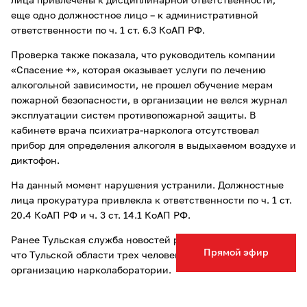
лица привлечены к дисциплинарной ответственности,
еще одно должностное лицо – к административной
ответственности по ч. 1 ст. 6.3 КоАП РФ.
Проверка также показала, что руководитель компании
«Спасение +», которая оказывает услуги по лечению
алкогольной зависимости, не прошел обучение мерам
пожарной безопасности, в организации не велся журнал
эксплуатации систем противопожарной защиты. В
кабинете врача психиатра-нарколога отсутствовал
прибор для определения алкоголя в выдыхаемом воздухе и
диктофон.
На данный момент нарушения устранили. Должностные
лица прокуратура привлекла к ответственности по ч. 1 ст.
20.4 КоАП РФ и ч. 3 ст. 14.1 КоАП РФ.
Ранее Тульская служба новостей рассказывала,
Прямой эфир
что Тульской области трех человек
задержали
за
организацию нарколаборатории.
Опечатка в тексте? Выделите слово и нажмите Ctrl+Enter