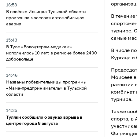
организац
16:58
В посёлке Ильинка Тульской области
В течение
произошла массовая автомобильная
спортсмен
авария
турнире. 
самые мас
15:43
В Туле «Волонтерам-медикам»
В числе п
исполнилось 10 лет: в регионе более 2400
Кургана и
добровольце
Председат
14:46
Моисеев в
Названы победительницы программы
развитии 
«Мама-предприниматель» в Тульской
комбинат 
области
турнира.
14:25
Также соо
Туляки сообщили о звуках взрыва в
спорта, в
центре города 8 августа
участника
Финляндии