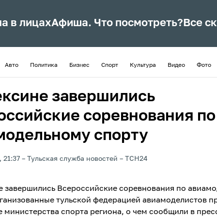
ла в лицах
Афиша. Что посмотреть?
Все с
Авто
Политика
Бизнес
Спорт
Культура
Видео
Фото
ексине завершились
оссийские соревнования по
модельному спорту
 21:37
Тульская служба новостей
ТСН24
е завершились Всероссийские соревнования по авиам
рганизованные тульской федерацией авиамоделистов п
 министерства спорта региона, о чем сообщили в прес