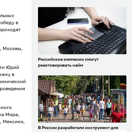
ильных
обеду в
 проходят
, Москвы,
Российские компании смогут
реактивировать найм
сти Юрий
ржку в
химический
проведения
ского
ка Мира,
, Мексики,
В России разработали инструмент для