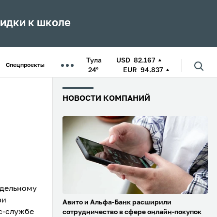
кидки к школе
Тула
USD
82.167
Спецпроекты
24°
EUR
94.837
НОВОСТИ КОМПАНИЙ
одельному
ри
Авито и Альфа-Банк расширили
с-службе
сотрудничество в сфере онлайн-покупок