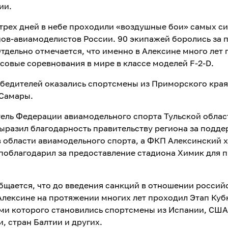
ии.
 трех дней в небе проходили «воздушные бои» самых с
ов-авиамоделистов России. 90 экипажей боролись за п
Отдельно отмечается, что именно в Алексине много лет
совые соревнования в мире в классе моделей F-2-D.
обедителей оказались спортсмены из Приморского края
 Самары.
ель Федерации авиамодельного спорта Тульской обла
ыразил благодарность правительству региона за подде
в области авиамодельного спорта, а ФКП Алексинский 
поблагодарил за предоставление стадиона Химик для 
бщается, что до введения санкций в отношении россий
 Алексине на протяжении многих лет проходил Этап Куб
ми которого становились спортсмены из Испании, США
, стран Балтии и других.