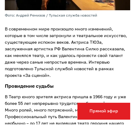
Фото: Андрей Ремизов / Тульская служба новостей
В современном мире произошло много изменений,
которые в том числе затронули и театральное искусство,
существующее испокон веков. Актриса ТЮЗа,
заслуженная артистка РФ Валентина Силко рассказала,
как менялся театр, и как удалось пронести свой талант
даже через самые непростые времена. Интервью
подготовлено Тульской службой новостей в рамках
проекта «За сценой».
Провидение судьбы
В Театр юного зрителя актриса пришла в 1966 году и уже
более 55 лет непрерывно трудится в областной столице.
Много ролей, много потрясений, много открытий…
Прямой эфир
Профессиональный путь Валентины начался очень
необычно – до 17 лет не видевшая театр героиня нашего
рассказа проделала внушительный путь из глухой Сибири