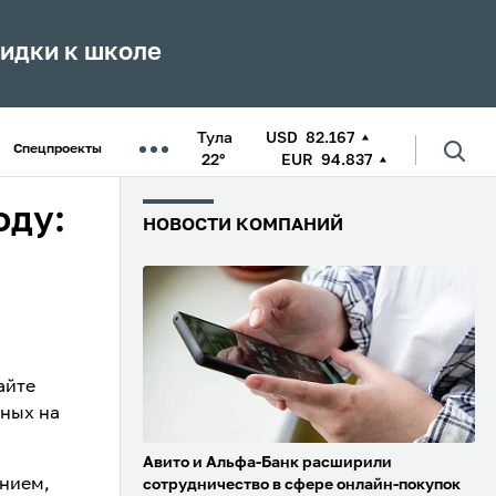
кидки к школе
Тула
USD
82.167
Спецпроекты
22°
EUR
94.837
оду:
НОВОСТИ КОМПАНИЙ
айте
ьных на
Авито и Альфа-Банк расширили
нием,
сотрудничество в сфере онлайн-покупок