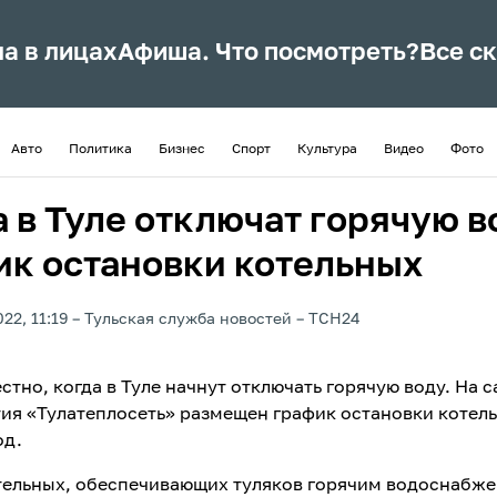
ла в лицах
Афиша. Что посмотреть?
Все с
Авто
Политика
Бизнес
Спорт
Культура
Видео
Фото
 в Туле отключат горячую в
ик остановки котельных
22, 11:19
Тульская служба новостей
ТСН24
стно, когда в Туле начнут отключать горячую воду. На с
ия «Тулатеплосеть» размещен график остановки котел
од.
тельных, обеспечивающих туляков горячим водоснабже