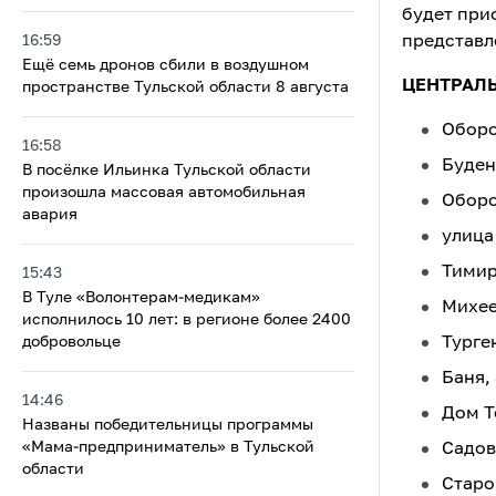
будет при
16:59
представл
Ещё семь дронов сбили в воздушном
ЦЕНТРАЛ
пространстве Тульской области 8 августа
Оборо
16:58
Буденн
В посёлке Ильинка Тульской области
произошла массовая автомобильная
Оборон
авария
улица 
Тимиря
15:43
В Туле «Волонтерам-медикам»
Михеев
исполнилось 10 лет: в регионе более 2400
добровольце
Турген
Баня, 
14:46
Дом Т
Названы победительницы программы
«Мама-предприниматель» в Тульской
Садовы
области
Старо