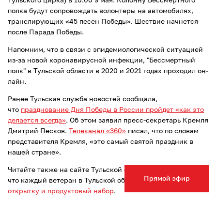
Тульского цирка) в 10:00 9 мая. Колонну Бессмертного
полка будут сопровождать волонтеры на автомобилях,
транслирующих «45 песен Победы». Шествие начнется
после Парада Победы.
Напомним, что в связи с эпидемиологической ситуацией
из-за новой коронавирусной инфекции, "Бессмертный
полк" в Тульской области в 2020 и 2021 годах проходил он-
лайн.
Ранее Тульская служба новостей сообщала,
что
празднование Дня Победы в России пройдет «как это
делается всегда»
. Об этом заявил пресс-секретарь Кремля
Дмитрий Песков.
Телеканал «360»
писал, что по словам
представителя Кремля, «это самый святой праздник в
нашей стране».
Читайте также на сайте Тульской службы новостей о том,
Прямой эфир
что каждый ветеран в Тульской области 9 мая получит
открытку и продуктовый набор
.
Опечатка в тексте? Выделите слово и нажмите Ctrl+Enter