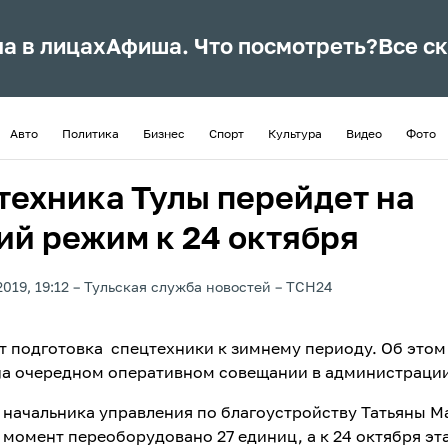
ла в лицах
Афиша. Что посмотреть?
Все с
Авто
Политика
Бизнес
Спорт
Культура
Видео
Фото
техника Тулы перейдет на
ий режим к 24 октября
019, 19:12
Тульская служба новостей
ТСН24
ет подготовка спецтехники к зимнему периоду. Об этом
на очередном оперативном совещании в администрации
 начальника управления по благоустройству Татьяны М
 момент переоборудовано 27 единиц, а к 24 октября эт