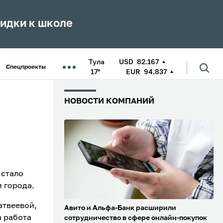
кидки к школе
Тула
USD
82.167
Спецпроекты
17°
EUR
94.837
НОВОСТИ КОМПАНИЙ
 стало
 города.
атвеевой,
Авито и Альфа-Банк расширили
а работа
сотрудничество в сфере онлайн-покупок