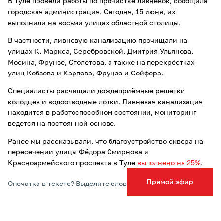
В Туле провели работы по прочистке ливнёвок, сообщила
городская администрация. Сегодня, 15 июня, их
выполнили на восьми улицах областной столицы.
В частности, ливневую канализацию прочищали на
улицах К. Маркса, Серебровской, Дмитрия Ульянова,
Мосина, Фрунзе, Столетова, а также на перекрёстках
улиц Кобзева и Карпова, Фрунзе и Сойфера.
Специалисты расчищали дождеприёмные решетки
колодцев и водоотводные лотки. Ливневая канализация
находится в работоспособном состоянии, мониторинг
ведется на постоянной основе.
Ранее мы рассказывали, что благоустройство сквера на
пересечении улицы Фёдора Смирнова и
Красноармейского проспекта в Туле
выполнено на 25%
.
Прямой эфир
Опечатка в тексте? Выделите слово и нажмите Ctrl+Enter