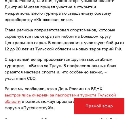
В День России, 12 июня, губернатор Тульской области
Дмитрий Миляев принял участие в открытии
межрегионального турнира по смешанному боевому
единоборству «Юношеская лига».
Глава региона поприветствовал спортсменов, которые
соревнуются под открытым небом на Большом кругу
Центрального парка. В соревнованиях участвуют бойцы от
12 до 20 лет из Тульской области и новых территорий РФ.
Спортивный вечер продолжится другим масштабным
турниром – «Битва за Тулу». В профессиональных боях
сразятся мастера спорта и, что особенно важно, –
участники СВО.
Ранее мы сообщали, что в День России на ВДНХ
выстроились очереди за паспортами туриста Тульской
области
в рамках международного туристического
Прямой эфир
форума «Путешествуй!».
Опечатка в тексте? Выделите слово и нажмите Ctrl+Enter