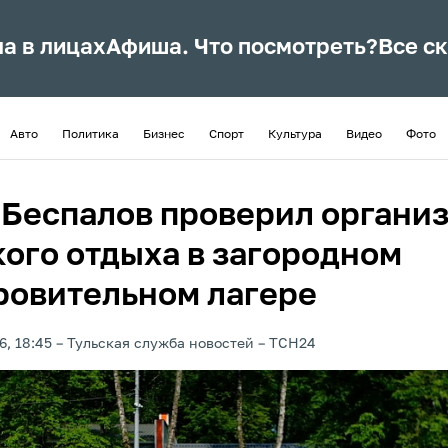
ла в лицах
Афиша. Что посмотреть?
Все с
Авто
Политика
Бизнес
Спорт
Культура
Видео
Фото
 Беспалов проверил органи
кого отдыха в загородном
ровительном лагере
6, 18:45
Тульская служба новостей
ТСН24