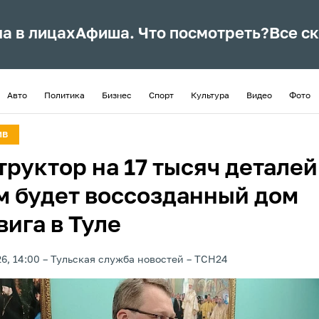
ла в лицах
Афиша. Что посмотреть?
Все с
Авто
Политика
Бизнес
Спорт
Культура
Видео
Фото
ИВ
руктор на 17 тысяч деталей
м будет воссозданный дом
ига в Туле
6, 14:00
Тульская служба новостей
ТСН24