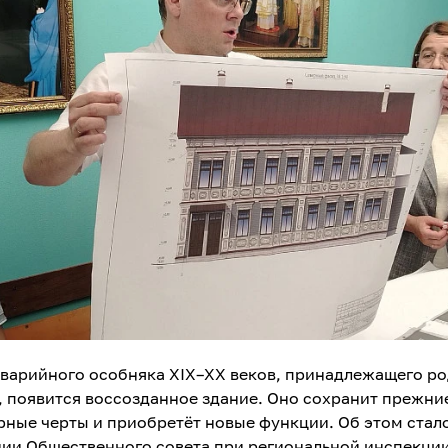
аварийного особняка XIX–XX веков, принадлежащего р
, появится воссозданное здание. Оно сохранит прежни
рные черты и приобретёт новые функции. Об этом стал
нии Общественного совета при региональной инспекци