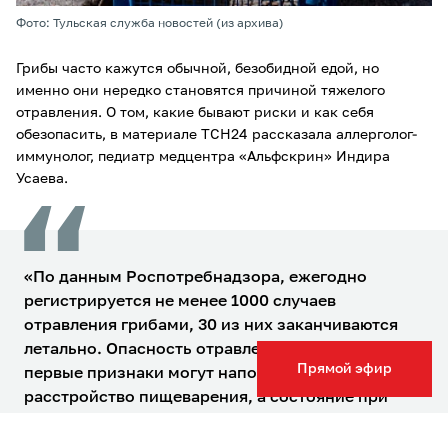
Фото: Тульская служба новостей (из архива)
Грибы часто кажутся обычной, безобидной едой, но
именно они нередко становятся причиной тяжелого
отравления. О том, какие бывают риски и как себя
обезопасить, в материале ТСН24 рассказала аллерголог-
иммунолог, педиатр медцентра «Альфскрин» Индира
Усаева.
«По данным Роспотребнадзора, ежегодно
регистрируется не менее 1000 случаев
отравления грибами, 30 из них заканчиваются
летально. Опасность отравления в том, что
Прямой эфир
первые признаки могут напоминать простое
расстройство пищеварения, а состояние при
этом будет быстро ухудшаться и время для
оказания помощи будет упущено», - объясняет