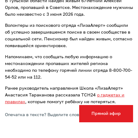
В Тульской области найден живым 67-летний Алексей
Орлов, пропавший в Советске. Местонахождение мужчины
было неизвестно с 3 июня 2026 года.
Волонтеры из поискового отряда «ЛизаАлерт» сообщили
об успешно завершившемся поиске в своем сообществе в
социальной сети. Пенсионер был найден живым, согласно
появившейся ориентировке.
Напоминаем, что сообщать любую информацию о
местонахождении пропавших жителей региона
необходимо по телефону горячей линии отряда 8-800-700-
54-52 или на 112.
Ранее руководитель направления Школа «ЛизаАлерт»
Анастасия Тараканова рассказала ТСН24
о гаджетах и
правилах
, которые помогут ребёнку не потеряться.
Прямой эфир
Опечатка в тексте? Выделите слово и нажмите Ctrl+Enter