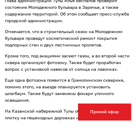
Глава администрации Тулы Илья Беспалов проверил
состояние Молодежного бульвара в Заречье, а также
содержание территорий. Об этом сообщает пресс-служба
городской администрации.
Отмечается, что в строительный сезон на Молодежном
бульваре проведут косметический ремонт покрытия
подпорных стен и двух лестничных пролетов.
Кроме того, под акациями засеют газон, а во второй части
сквера организуют фотозону. Также будет проработан
вопрос с установкой навесов от солнца на лавочках.
Еще одна фотозона появится в Грамолинском скверике,
помимо этого, на въезде планируется установить
шлагбаум. Также будут заменены фонари уличного
освещения.
На Казанской набережной Тулы обновят газон, починят
Прямой эфир
плитку на пешеходных дорожках и уложат щебень.
Ранее мы сообщали, что в Центральном парке Тулы
благоустроили
новую аллею.