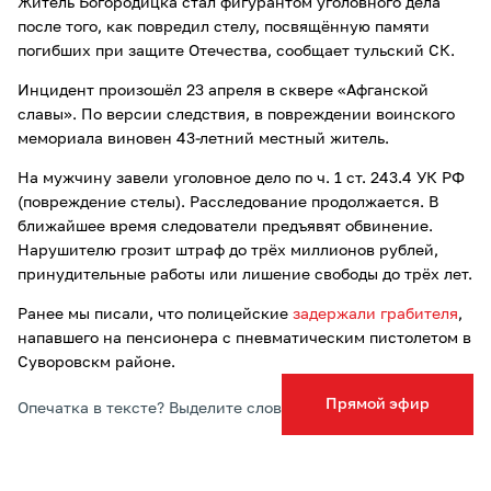
Житель Богородицка стал фигурантом уголовного дела
после того, как повредил стелу, посвящённую памяти
погибших при защите Отечества, сообщает тульский СК.
Инцидент произошёл 23 апреля в сквере «Афганской
славы». По версии следствия, в повреждении воинского
мемориала виновен 43-летний местный житель.
На мужчину завели уголовное дело по ч. 1 ст. 243.4 УК РФ
(повреждение стелы). Расследование продолжается. В
ближайшее время следователи предъявят обвинение.
Нарушителю грозит штраф до трёх миллионов рублей,
принудительные работы или лишение свободы до трёх лет.
Ранее мы писали, что полицейские
задержали грабителя
,
напавшего на пенсионера с пневматическим пистолетом в
Суворовскм районе.
Прямой эфир
Опечатка в тексте? Выделите слово и нажмите Ctrl+Enter