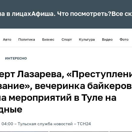
ла в лицах
Афиша. Что посмотреть?
Все с
Авто
Политика
Бизнес
Спорт
Культура
Видео
Фото
ИНТЕРЕСНО
ерт Лазарева, «Преступлен
зание», вечеринка байкеров
а мероприятий в Туле на
дные
, 04:00
Тульская служба новостей
ТСН24